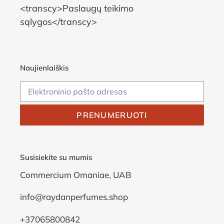
<transcy>Paslaugų teikimo
sąlygos</transcy>
Naujienlaiškis
PRENUMERUOTI
Susisiekite su mumis
Commercium Omaniae, UAB
info@raydanperfumes.shop
+37065800842