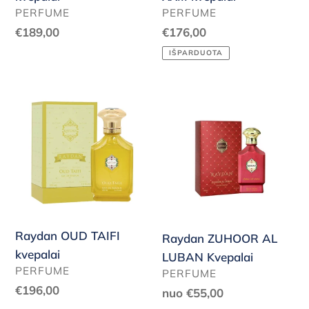
PARDAVĖJAS
PARDAVĖJAS
PERFUME
PERFUME
Reguliari
€189,00
Reguliari
€176,00
kaina
kaina
IŠPARDUOTA
Raydan
Raydan
OUD
ZUHOOR
TAIFI
AL
kvepalai
LUBAN
Kvepalai
Raydan OUD TAIFI
Raydan ZUHOOR AL
kvepalai
LUBAN Kvepalai
PARDAVĖJAS
PERFUME
PARDAVĖJAS
PERFUME
Reguliari
€196,00
Reguliari
nuo €55,00
kaina