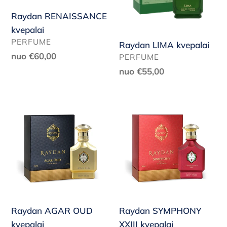
Raydan RENAISSANCE
kvepalai
PARDAVĖJAS
PERFUME
Raydan LIMA kvepalai
Reguliari
nuo €60,00
PARDAVĖJAS
PERFUME
kaina
Reguliari
nuo €55,00
kaina
Raydan
Raydan
AGAR
SYMPHONY
OUD
XXIII
kvepalai
kvepalai
Raydan AGAR OUD
Raydan SYMPHONY
kvepalai
XXIII kvepalai