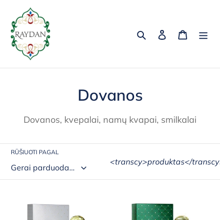
Pereiti
prie
turinio
Paieška
Prisijungti
Krepšeli
K
Dovanos
o
Dovanos, kvepalai, namų kvapai, smilkalai
l
e
RŪŠIUOTI PAGAL
<transcy>produktas</transc
k
c
Raydan
Raydan
i
ROYAL
Al