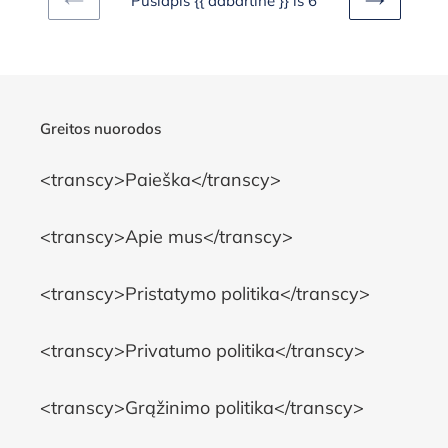
Puslapis {{ dabartinė }} iš 6
ANKSTESNIS
KITAS
PUSLAPIS
PUSLAPIS
Greitos nuorodos
<transcy>Paieška</transcy>
<transcy>Apie mus</transcy>
<transcy>Pristatymo politika</transcy>
<transcy>Privatumo politika</transcy>
<transcy>Grąžinimo politika</transcy>