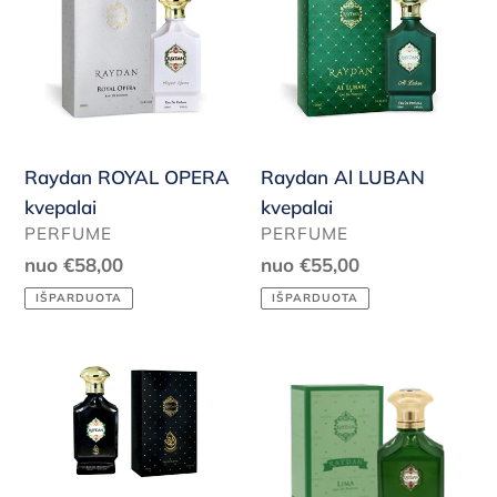
j
OPERA
LUBAN
kvepalai
kvepalai
a
:
Raydan ROYAL OPERA
Raydan Al LUBAN
kvepalai
kvepalai
PARDAVĖJAS
PARDAVĖJAS
PERFUME
PERFUME
Reguliari
nuo €58,00
Reguliari
nuo €55,00
kaina
kaina
IŠPARDUOTA
IŠPARDUOTA
Raydan
Raydan
RENAISSANCE
LIMA
kvepalai
kvepalai