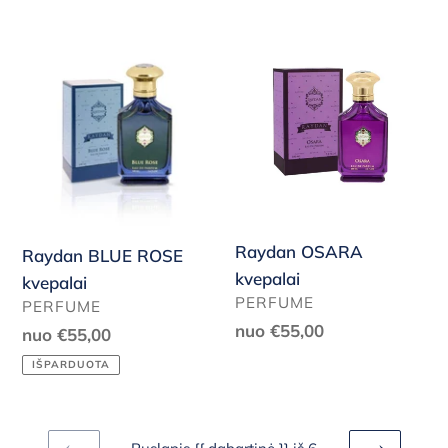
kaina
Raydan
Raydan
BLUE
OSARA
ROSE
kvepalai
kvepalai
Raydan OSARA
Raydan BLUE ROSE
kvepalai
kvepalai
PARDAVĖJAS
PERFUME
PARDAVĖJAS
PERFUME
Reguliari
nuo €55,00
Reguliari
nuo €55,00
kaina
kaina
IŠPARDUOTA